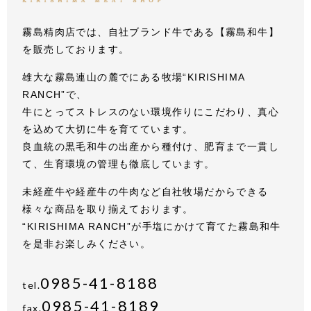
霧島精肉店では、自社ブランド牛である【霧島和牛】
を販売しております。
雄大な霧島連山の麓でにある牧場“KIRISHIMA
RANCH”で、
牛にとってストレスのない環境作りにこだわり、真心
を込めて大切に牛を育てています。
良血統の黒毛和牛の出産から種付け、肥育まで一貫し
て、生育環境の管理も徹底しています。
未経産牛や経産牛の牛肉など自社牧場だからできる
様々な商品を取り揃えております。
“KIRISHIMA RANCH”が手塩にかけて育てた霧島和牛
を是非お楽しみください。
0985-41-8188
tel.
0985-41-8189
fax.