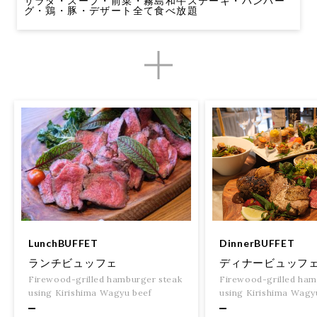
サラダ・スープ・前菜・霧島和牛ステーキ・ハンバー
グ・鶏・豚・デザート全て食べ放題
DinnerBUFFET
LunchBUFFET
ディナービュッフ
ランチビュッフェ
Firewood-grilled ham
Firewood-grilled hamburger steak
using Kirishima Wagy
using Kirishima Wagyu beef